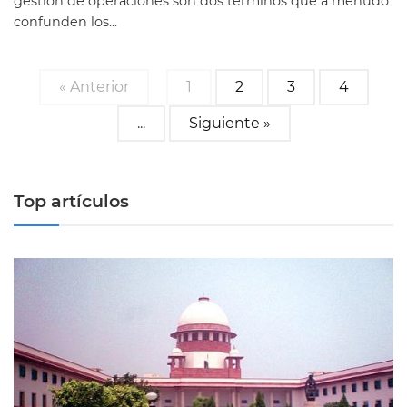
gestión de operaciones son dos términos que a menudo
confunden los...
« Anterior
1
2
3
4
...
Siguiente »
Top artículos