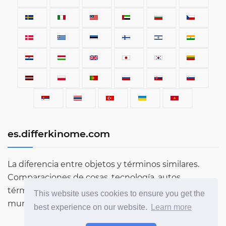
es.differkinome.com
La diferencia entre objetos y términos similares.
Comparaciones de cosas, tecnología, autos,
términos, personas y todo lo que existe en este
This website uses cookies to ensure you get the
mundo.
best experience on our website.
Learn more