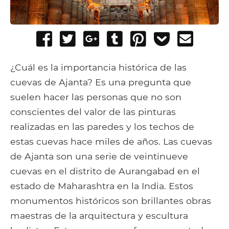
Share
Tweet
Share
Post
Pin
Add
Send
on
on
to
it
to
email
Facebook
Google+
Tumblr
Pocket
¿Cuál es la importancia histórica de las
cuevas de Ajanta? Es una pregunta que
suelen hacer las personas que no son
conscientes del valor de las pinturas
realizadas en las paredes y los techos de
estas cuevas hace miles de años. Las cuevas
de Ajanta son una serie de veintinueve
cuevas en el distrito de Aurangabad en el
estado de Maharashtra en la India. Estos
monumentos históricos son brillantes obras
maestras de la arquitectura y escultura