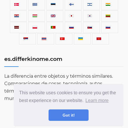
es.differkinome.com
La diferencia entre objetos y términos similares.
Comparaciones de cosas, tecnología, autos,
términos, personas y todo lo que existe en este
This website uses cookies to ensure you get the
mundo.
best experience on our website.
Learn more
Got it!