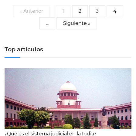
« Anterior
1
2
3
4
...
Siguiente »
Top artículos
¿Qué es el sistema judicial en la India?