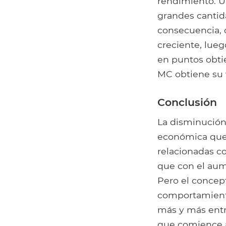
rendimiento. U
grandes canti
consecuencia, 
creciente, lue
en puntos obti
MC obtiene su 
Conclusión
La disminución
económica que 
relacionadas c
que con el aum
Pero el concep
comportamiento
más y más entra
que comience a