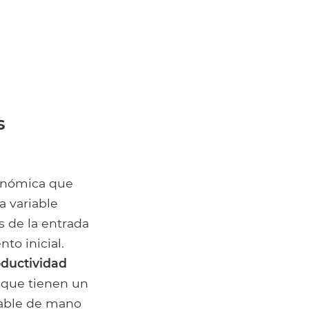
s
conómica que
a variable
 de la entrada
o inicial.
oductividad
s que tienen un
riable de mano