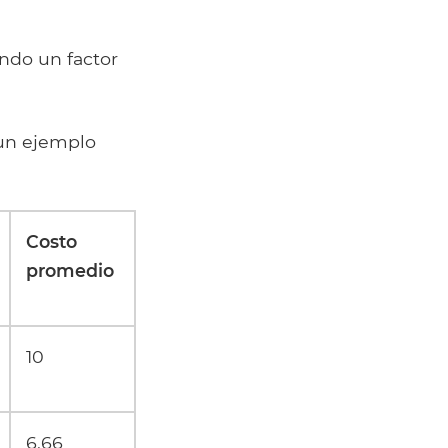
ndo un factor
 un ejemplo
Costo
promedio
10
6.66