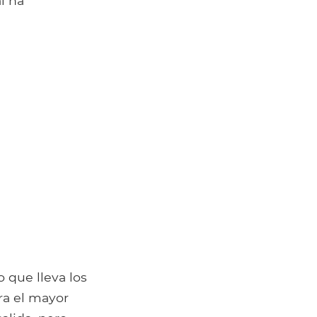
l ha
o que lleva los
ra el mayor