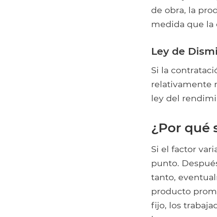
de obra, la pr
medida que la 
Ley de Dism
Si la contrata
relativamente 
ley del rendim
¿Por qué 
Si el factor va
punto. Después
tanto, eventua
producto promed
fijo, los traba