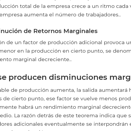
oducción total de la empresa crece a un ritmo cada
empresa aumenta el número de trabajadores..
inución de Retornos Marginales
ción de un factor de producción adicional provoca
menor en la producción en cierto punto, se deno
iento marginal decreciente..
se producen disminuciones marg
riable de producción aumenta, la salida aumentará h
 de cierto punto, ese factor se vuelve menos produ
lmente habrá un rendimiento marginal decrecient
io. La razón detrás de este teorema indica que si 
jadores adicionales eventualmente se interpondrán 