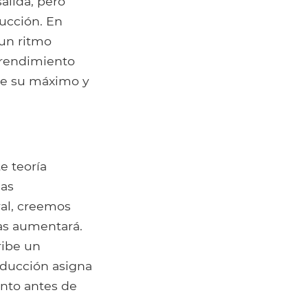
lida, pero
ucción. En
 un ritmo
 rendimiento
ne su máximo y
e teoría
das
ral, creemos
as aumentará.
ribe un
oducción asigna
unto antes de