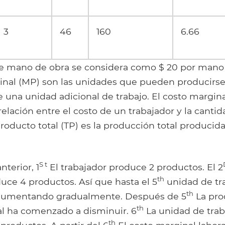
3
46
160
6.66
de mano de obra se considera como $ 20 por mano 
nal (MP) son las unidades que pueden producirse
 una unidad adicional de trabajo. El costo margin
relación entre el costo de un trabajador y la cantid
oducto total (TP) es la producción total producida
S t
nterior, 1
El trabajador produce 2 productos. El 2
th
uce 4 productos. Así que hasta el 5
unidad de tr
th
 aumentando gradualmente. Después de 5
La pro
th
al ha comenzado a disminuir. 6
La unidad de trab
th