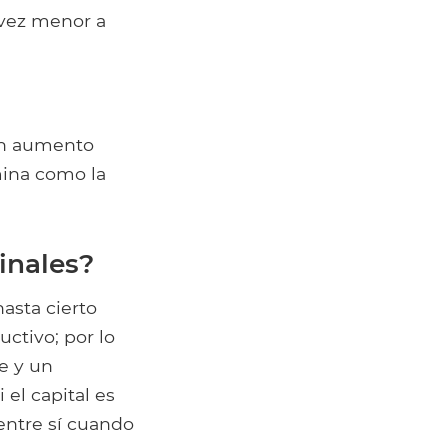
 vez menor a
 un aumento
mina como la
inales?
asta cierto
ctivo; por lo
e y un
el capital es
entre sí cuando