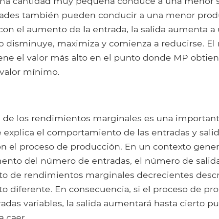
na cantidad muy pequeña conduce a una menor sa
dades también pueden conducir a una menor prod
con el aumento de la entrada, la salida aumenta a
go disminuye, maximiza y comienza a reducirse. El
ene el valor más alto en el punto donde MP obtie
valor mínimo.
 de los rendimientos marginales es una important
explica el comportamiento de las entradas y sali
on el proceso de producción. En un contexto gene
ento del número de entradas, el número de salid
to de rendimientos marginales decrecientes desc
 diferente. En consecuencia, si el proceso de pr
das variables, la salida aumentará hasta cierto p
 caer..