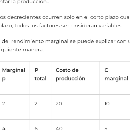
tar la producción..
os decrecientes ocurren solo en el corto plazo cua
 plazo, todos los factores se consideran variables..
 del rendimiento marginal se puede explicar con
siguiente manera.
Marginal
P
Costo de
C
p
total
producción
marginal
2
2
20
10
4
6
40
5