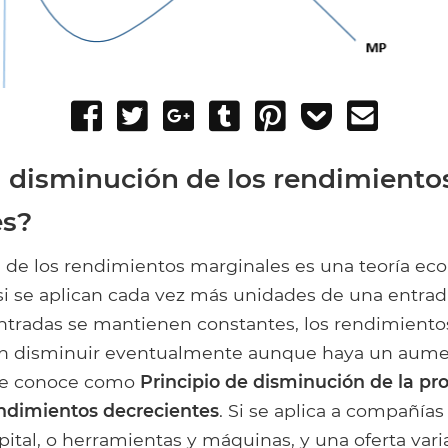
Share
Tweet
Share
Post
Pin
Add
Send
on
on
to
it
to
email
Facebook
Google+
Tumblr
Pocket
a disminución de los rendimiento
es?
 de los rendimientos marginales es una teoría e
si se aplican cada vez más unidades de una entrad
ntradas se mantienen constantes, los rendimientos
n disminuir eventualmente aunque haya un aument
se conoce como
Principio de disminución de la pr
ndimientos decrecientes
. Si se aplica a compañía
apital, o herramientas y máquinas, y una oferta va