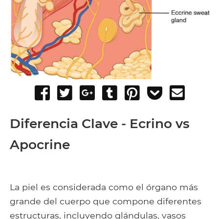
Share
Tweet
Share
Post
Pin
Add
Send
on
on
to
it
to
email
Facebook
Google+
Tumblr
Pocket
Diferencia Clave - Ecrino
vs
Apocrine
La piel es considerada como el órgano más
grande del cuerpo que compone diferentes
estructuras, incluyendo glándulas, vasos