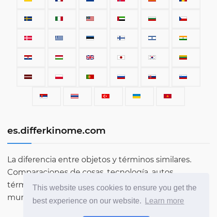
es.differkinome.com
La diferencia entre objetos y términos similares.
Comparaciones de cosas, tecnología, autos,
términos, personas y todo lo que existe en este
This website uses cookies to ensure you get the
mundo.
best experience on our website.
Learn more