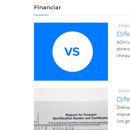
Financiar
Finan
Dif
ACH vs
dinero
cheque
Finan
Dife
Difere
impues
Los go