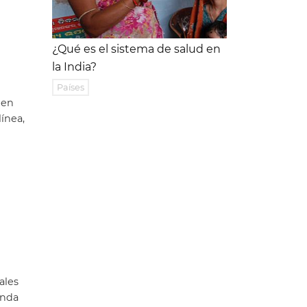
¿Qué es el sistema de salud en
la India?
Países
 en
ínea,
ales
enda