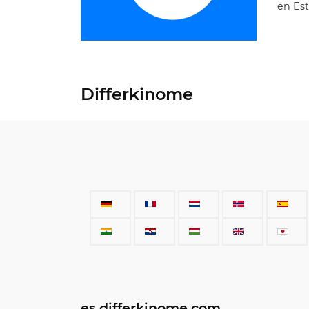
en Est
Differkinome
es.differkinome.com