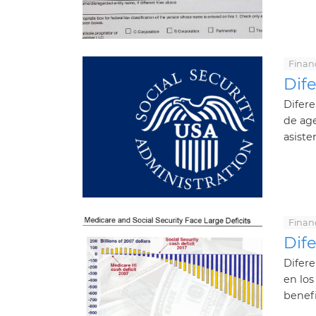
Finan
Dife
Difere
de ag
asiste
Finan
Dife
Difere
en los
benefi