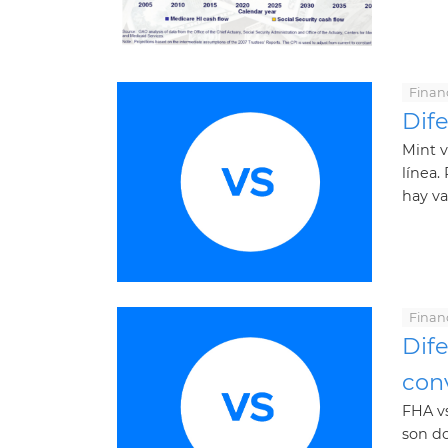
Finan
Dife
Mint v
línea.
hay var
Finan
Dife
con
FHA v
son do