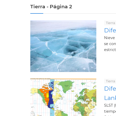
Tierra - Página 2
Tierra
Dife
Nieve 
se co
estric
Tierra
Dife
Lan
SLST (
tiempo