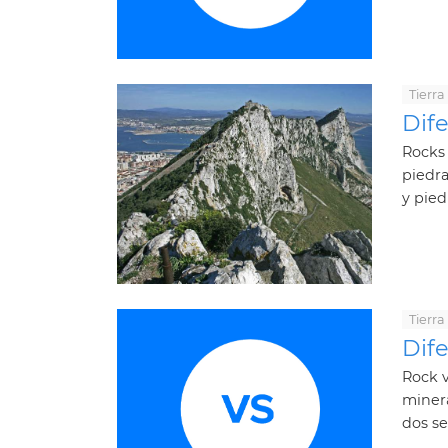
Tierra
Dife
Rocks
piedra
y pied
Tierra
Dife
Rock v
minera
dos se