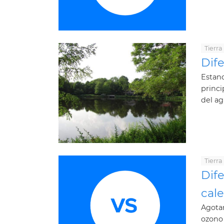
Tierra
Dife
Estanq
princi
del ag
Tierra
Dife
cal
Agotam
ozono