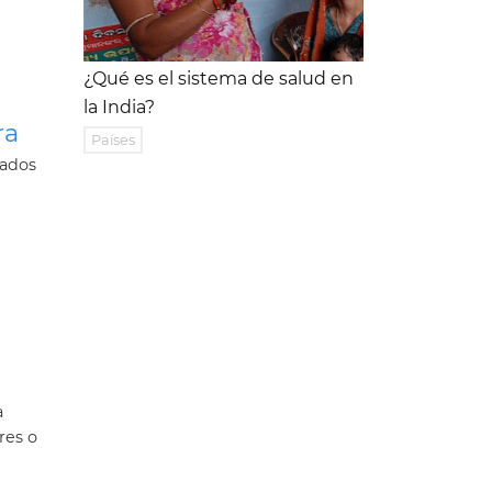
¿Qué es el sistema de salud en
la India?
ra
Países
tados
a
res o