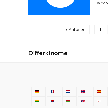
la pob
« Anterior
1
Differkinome