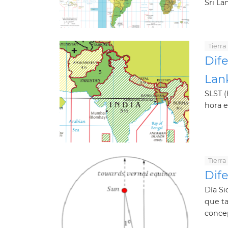
Sri Lan
Tierra
Dife
Lank
SLST (
hora e
Tierra
Dife
Día Si
que ta
concep