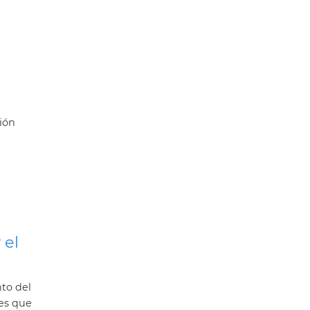
ión
 el
to del
es que