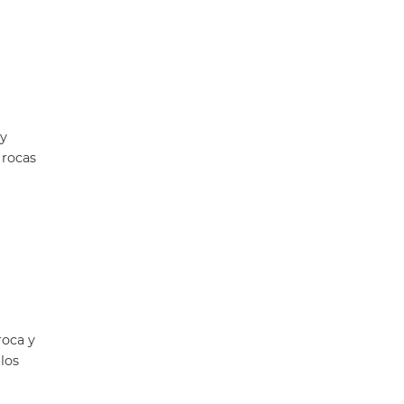
 y
 rocas
roca y
los