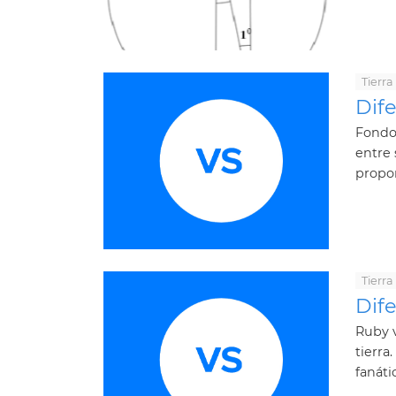
Tierra
Dife
Fondos
entre 
propor
Tierra
Dife
Ruby v
tierra
fanáti