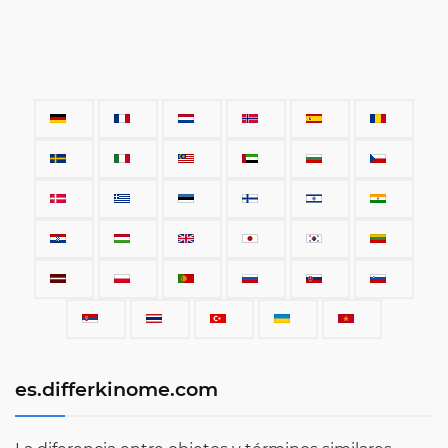
es.differkinome.com