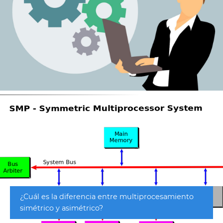
¿Cuál es la diferencia entre multiprocesamiento
simétrico y asimétrico?