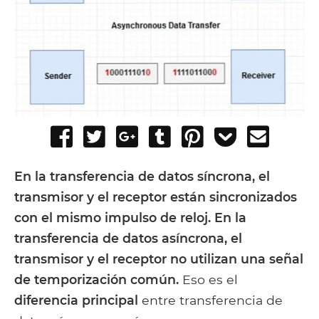
Share
Tweet
Share
Post
Pin
Add
Send
on
on
to
it
to
email
Facebook
Google+
Tumblr
Pocket
En la transferencia de datos síncrona, el
transmisor y el receptor están sincronizados
con el mismo impulso de reloj. En la
transferencia de datos asíncrona, el
transmisor y el receptor no utilizan una señal
de temporización común.
Eso es el
diferencia principal
entre transferencia de