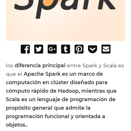
Share
Tweet
Share
Post
Pin
Add
Send
on
on
to
it
to
email
Facebook
Google+
Tumblr
Pocket
los
diferencia principal
entre Spark y Scala es
que el
Apache Spark es un marco de
computación en clúster diseñado para
cómputo rápido de Hadoop, mientras que
Scala es un lenguaje de programación de
propósito general que admite la
programación funcional y orientada a
objetos..