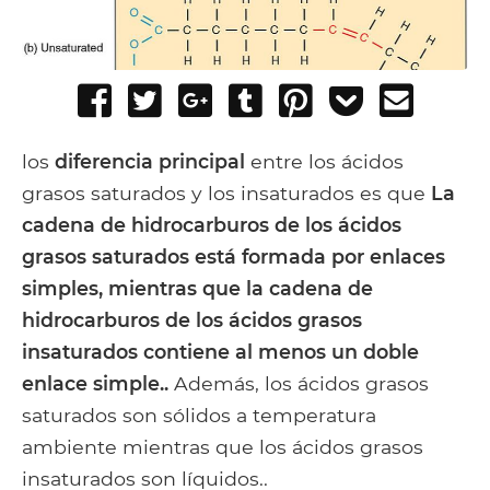
Share
Tweet
Share
Post
Pin
Add
Send
on
on
to
it
to
email
Facebook
Google+
Tumblr
Pocket
los
diferencia principal
entre los ácidos
grasos saturados y los insaturados es que
La
cadena de hidrocarburos de los ácidos
grasos saturados está formada por enlaces
simples, mientras que la cadena de
hidrocarburos de los ácidos grasos
insaturados contiene al menos un doble
enlace simple..
Además, los ácidos grasos
saturados son sólidos a temperatura
ambiente mientras que los ácidos grasos
insaturados son líquidos..