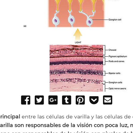
Share
Tweet
Share
Post
Pin
Add
Send
on
on
to
it
to
email
Facebook
Google+
Tumblr
Pocket
rincipal
entre las células de varilla y las células d
varilla son responsables de la visión con poca luz,