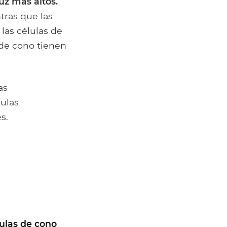
uz más altos.
tras que las
las células de
 de cono tienen
as
lulas
s.
lulas de cono