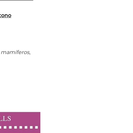
 cono
e mamíferos,