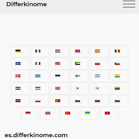
Differkinome
es.differkinome.com