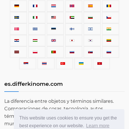
es.differkinome.com
La diferencia entre objetos y términos similares.
Comparaciones de cosas, tecnología, autos,
términos, personas y todo lo que existe en este
This website uses cookies to ensure you get the
mundo.
best experience on our website.
Learn more