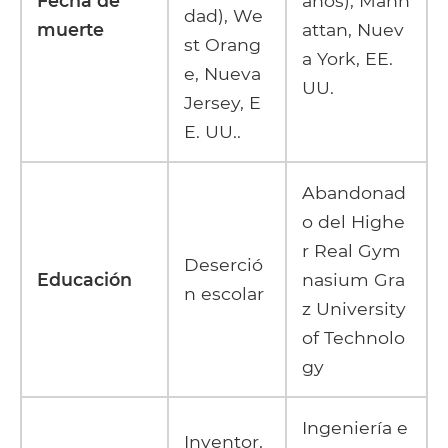
Fecha de
años), Manh
dad), We
muerte
attan, Nuev
st Orang
a York, EE.
e, Nueva
UU.
Jersey, E
E. UU..
Abandonad
o del Highe
r Real Gym
Deserció
Educación
nasium Gra
n escolar
z University
of Technolo
gy
Ingeniería e
Inventor,