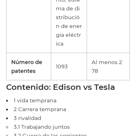
ma de di
stribució
n de ener
gía eléctr
ica
Número de
Al menos 2
1093
patentes
78
Contenido: Edison vs Tesla
1 vida temprana
2 Carrera temprana
3 rivalidad
3.1 Trabajando juntos
3.2 Guerra de las corrientes