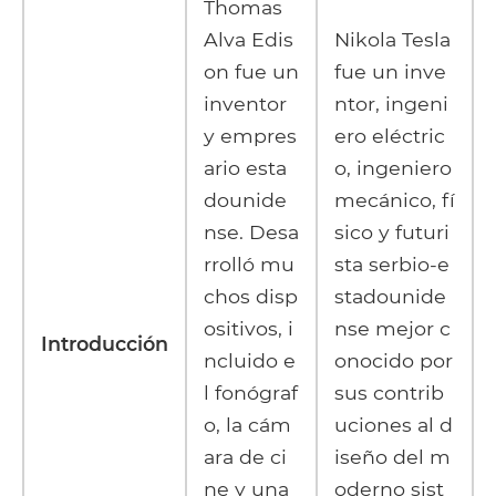
Thomas
Alva Edis
Nikola Tesla
on fue un
fue un inve
inventor
ntor, ingeni
y empres
ero eléctric
ario esta
o, ingeniero
dounide
mecánico, fí
nse. Desa
sico y futuri
rrolló mu
sta serbio-e
chos disp
stadounide
ositivos, i
nse mejor c
Introducción
ncluido e
onocido por
l fonógraf
sus contrib
o, la cám
uciones al d
ara de ci
iseño del m
ne y una
oderno sist