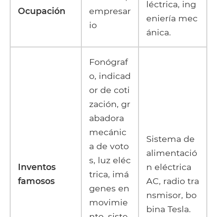
léctrica, ing
Ocupación
empresar
eniería mec
io
ánica.
Fonógraf
o, indicad
or de coti
zación, gr
abadora
mecánic
Sistema de
a de voto
alimentació
s, luz eléc
Inventos
n eléctrica
trica, imá
famosos
AC, radio tra
genes en
nsmisor, bo
movimie
bina Tesla.
nto, siste