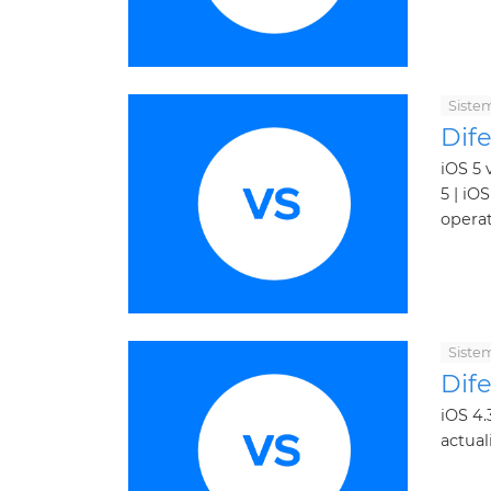
Siste
Dife
iOS 5 
5 | iO
operati
Siste
Dife
iOS 4.
actual