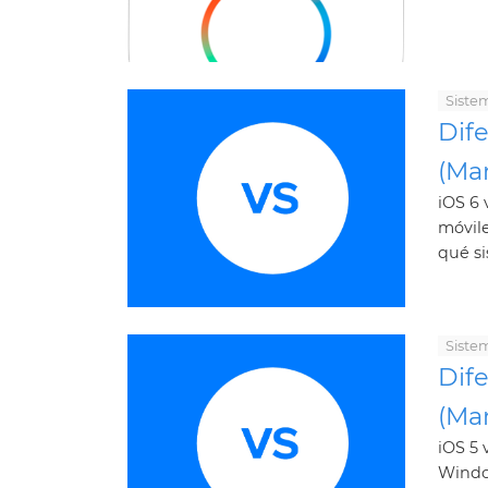
Siste
Dif
(Ma
iOS 6 
móvile
qué si
Siste
Dif
(Ma
iOS 5 
Window