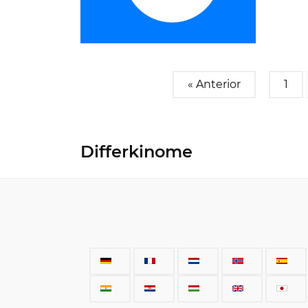
« Anterior
1
Differkinome