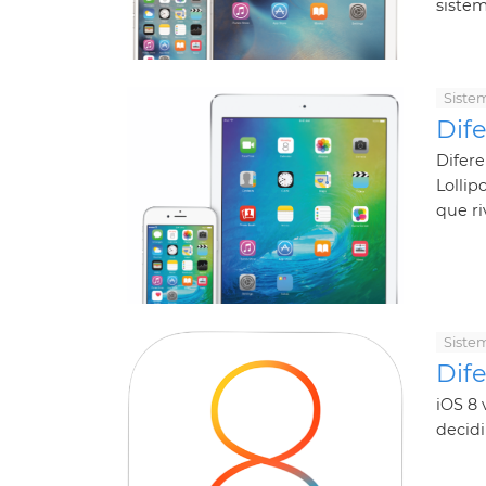
sistem
Siste
Dife
Difere
Lollip
que ri
Siste
Dife
iOS 8 
decidi