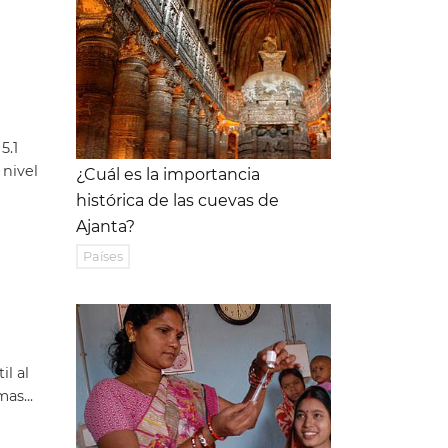
5.1
 nivel
¿Cuál es la importancia
histórica de las cuevas de
Ajanta?
Países
il al
as...