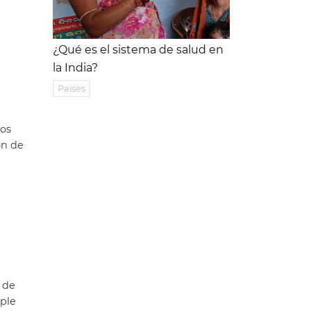
¿Qué es el sistema de salud en
la India?
5
Países
nos
ón de
 de
pple