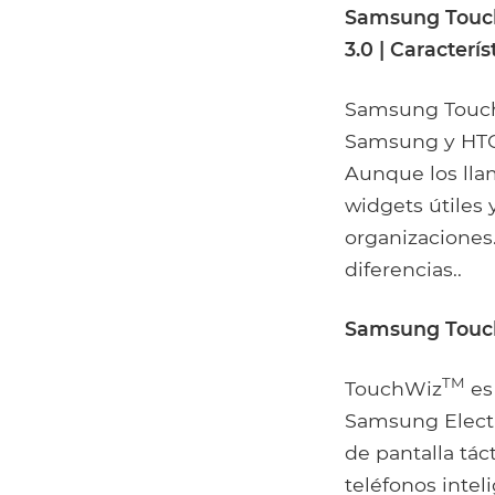
Samsung Touch
3.0 | Caracterí
Samsung TouchW
Samsung y HTC 
Aunque los lla
widgets útiles 
organizaciones.
diferencias..
Samsung Touc
TM
TouchWiz
es 
Samsung Electr
de pantalla tác
teléfonos inte