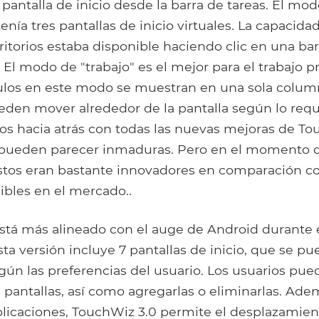
a pantalla de inicio desde la barra de tareas. El mod
tenía tres pantallas de inicio virtuales. La capacid
ritorios estaba disponible haciendo clic en una bar
. El modo de "trabajo" es el mejor para el trabajo p
los en este modo se muestran en una sola column
den mover alrededor de la pantalla según lo requi
 hacia atrás con todas las nuevas mejoras de To
s pueden parecer inmaduras. Pero en el momento 
stos eran bastante innovadores en comparación co
ibles en el mercado..
stá más alineado con el auge de Android durante 
ta versión incluye 7 pantallas de inicio, que se p
gún las preferencias del usuario. Los usuarios pu
s pantallas, así como agregarlas o eliminarlas. Ade
plicaciones, TouchWiz 3.0 permite el desplazamien