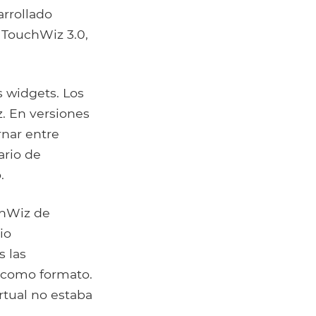
rrollado
 TouchWiz 3.0,
s widgets. Los
. En versiones
rnar entre
ario de
.
chWiz de
io
s las
 como formato.
irtual no estaba