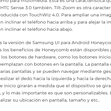
omo para multimedia. Esta es una característica q
HTC Sense 3.0 también. Tilt-Zoom es otra caracterí
troducida con TouchWiz 4.0. Para ampliar una imag
 inclinar el teléfono hacia arriba y para alejar la 
 inclinar el teléfono hacia abajo.
s la versión de Samsung UI para Android Honey
os los beneficios de Honeycomb están disponibles 
 los botones de hardware, como los botones Inicio,
eemplazan con botones en la pantalla. La pantalla d
varias pantallas y se pueden navegar mediante ges
lizar el dedo hacia la izquierda y hacia la derech
de inicio girarán a medida que el dispositivo se gir
n, y lo más importante es que son personalizables. 
izar su ubicación en pantalla, tamaño y etc..