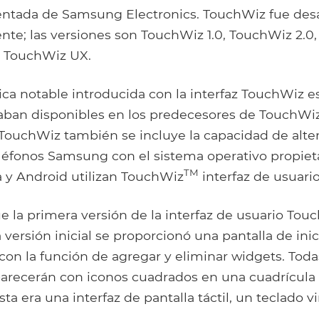
entada de Samsung Electronics. TouchWiz fue desa
te; las versiones son TouchWiz 1.0, TouchWiz 2.0,
y TouchWiz UX.
ica notable introducida con la interfaz TouchWiz e
aban disponibles en los predecesores de TouchWiz
 TouchWiz también se incluye la capacidad de alte
eléfonos Samsung con el sistema operativo propiet
TM
y Android utilizan TouchWiz
interfaz de usuario
e la primera versión de la interfaz de usuario Tou
versión inicial se proporcionó una pantalla de inic
con la función de agregar y eliminar widgets. Toda
parecerán con iconos cuadrados en una cuadrícula
ta era una interfaz de pantalla táctil, un teclado v