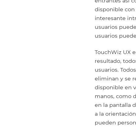
entrantes así c
disponible con 
interesante in
usuarios pueden
usuarios pueden
TouchWiz UX e
resultado, tod
usuarios. Todos
eliminan y se r
disponible en 
manos, como des
en la pantalla 
a la orientació
pueden personal