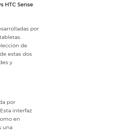
vs HTC Sense
sarrolladas por
abletas.
olección de
 de estas dos
udes y
ada por
sta interfaz
 como en
 una