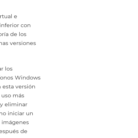
rtual e
nferior con
ría de los
mas versiones
r los
éfonos Windows
 esta versión
n uso más
 y eliminar
o iniciar un
de imágenes
después de