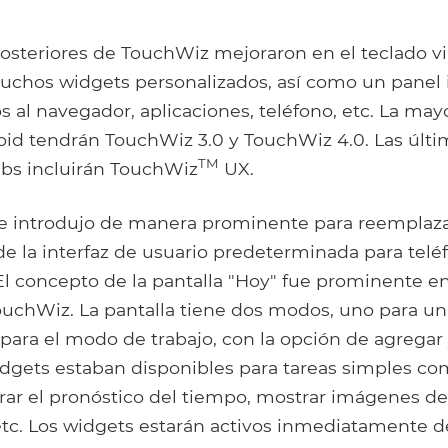
osteriores de TouchWiz mejoraron en el teclado vi
uchos widgets personalizados, así como un panel i
s al navegador, aplicaciones, teléfono, etc. La mayo
oid tendrán TouchWiz 3.0 y TouchWiz 4.0. Las últi
TM
bs incluirán TouchWiz
UX.
e introdujo de manera prominente para reemplaza
 la interfaz de usuario predeterminada para tel
l concepto de la pantalla "Hoy" fue prominente en
chWiz. La pantalla tiene dos modos, uno para u
 para el modo de trabajo, con la opción de agregar
idgets estaban disponibles para tareas simples com
trar el pronóstico del tiempo, mostrar imágenes 
tc. Los widgets estarán activos inmediatamente 