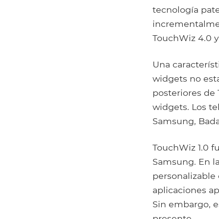
tecnología pat
incrementalmen
TouchWiz 4.0 
Una característ
widgets no est
posteriores de
widgets. Los t
Samsung, Bada 
TouchWiz 1.0 fu
Samsung. En la 
personalizable 
aplicaciones a
Sin embargo, es
presente.