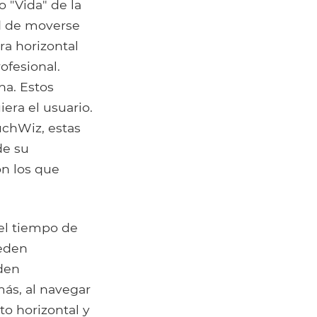
o "Vida" de la
ad de moverse
ra horizontal
rofesional.
a. Estos
era el usuario.
uchWiz, estas
de su
n los que
el tiempo de
ueden
eden
más, al navegar
to horizontal y