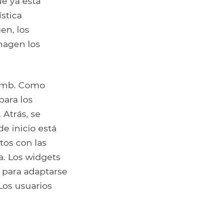
ue ya está
stica
en, los
imagen los
comb. Como
para los
 Atrás, se
e inicio está
tos con las
a. Los widgets
a para adaptarse
Los usuarios