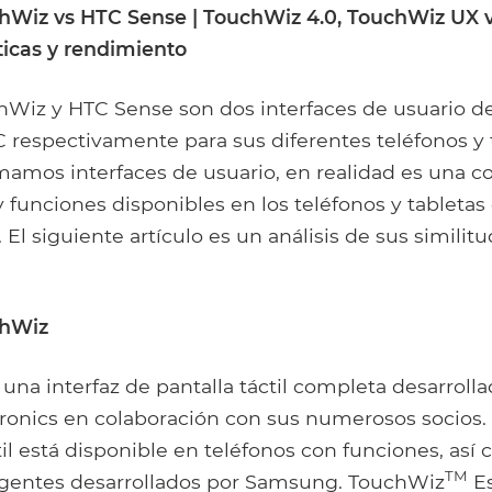
Facebook
Google+
Tumblr
Pocket
Wiz vs HTC Sense | TouchWiz 4.0, TouchWiz UX 
sticas y rendimiento
iz y HTC Sense son dos interfaces de usuario de
respectivamente para sus diferentes teléfonos y t
mamos interfaces de usuario, en realidad es una c
y funciones disponibles en los teléfonos y tabletas
 El siguiente artículo es un análisis de sus similit
hWiz
una interfaz de pantalla táctil completa desarroll
onics en colaboración con sus numerosos socios. E
til está disponible en teléfonos con funciones, así
TM
ligentes desarrollados por Samsung. TouchWiz
Es