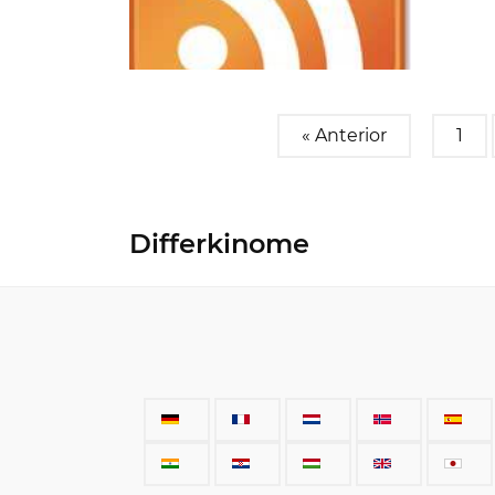
« Anterior
1
Differkinome