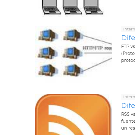
Inter
Dif
FTP vs
(Proto
protoc
Inter
Dif
RSS vs
fuent
un res