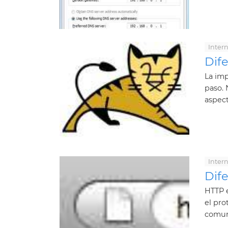
Inter
Dife
La imp
paso. 
aspect
Inter
Dif
HTTP e
el pro
comuni