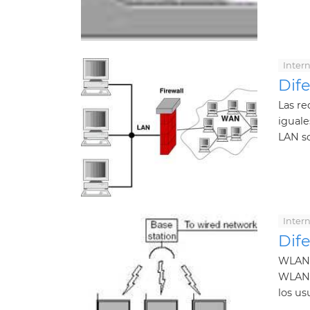
Inter
Dif
Las re
iguale
LAN so
Inter
Dif
WLAN 
WLAN o
los us