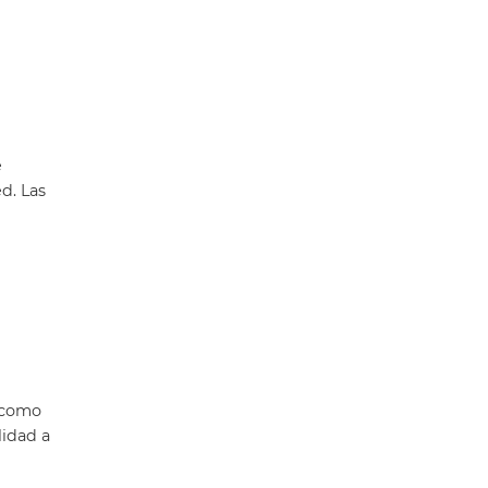
e
d. Las
 como
lidad a