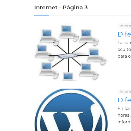
Internet - Página 3
Inter
Dif
La con
oculto
para c
Inter
Dif
En los
horas 
inform