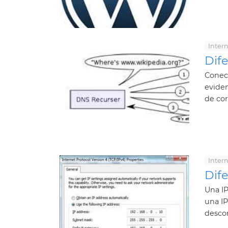
Inter
Dif
Conect
eviden
de cor
Inter
Dife
Una IP
una IP
descon