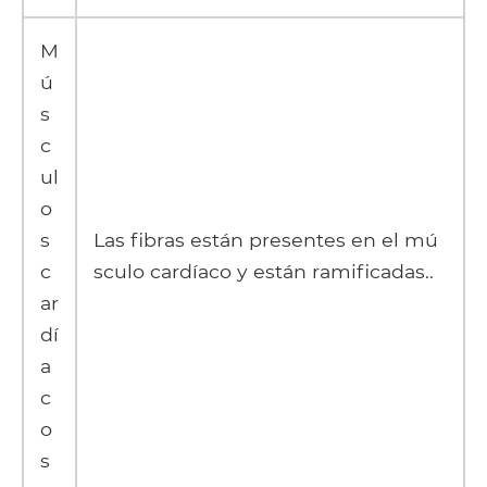
M
ú
s
c
ul
o
s
Las fibras están presentes en el mú
c
sculo cardíaco y están ramificadas..
ar
dí
a
c
o
s