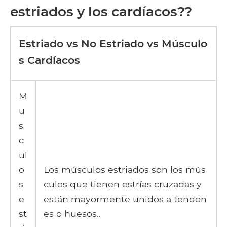
estriados y los cardíacos??
Estriado vs No Estriado vs Músculo
s Cardíacos
M
u
s
c
ul
o
Los músculos estriados son los mús
s
culos que tienen estrías cruzadas y
e
están mayormente unidos a tendon
st
es o huesos..