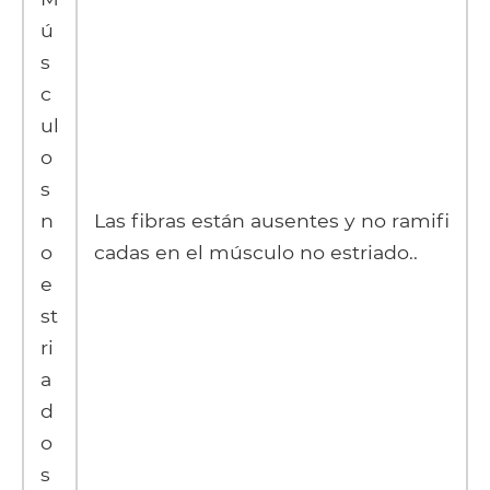
ú
s
c
ul
o
s
n
Las fibras están ausentes y no ramifi
o
cadas en el músculo no estriado..
e
st
ri
a
d
o
s