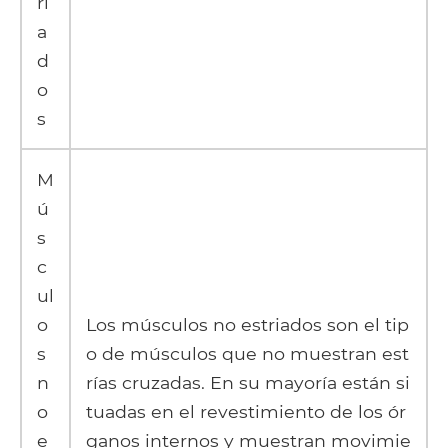
ri
a
d
o
s
M
ú
s
c
ul
o
Los músculos no estriados son el tip
s
o de músculos que no muestran est
n
rías cruzadas. En su mayoría están si
o
tuadas en el revestimiento de los ór
e
ganos internos y muestran movimie