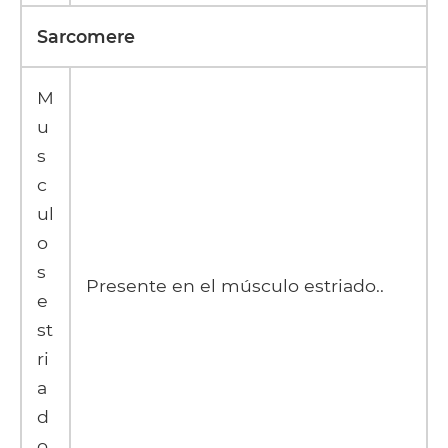
Sarcomere
M
u
s
c
ul
o
s
Presente en el músculo estriado..
e
st
ri
a
d
o