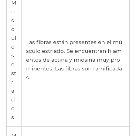
M
u
s
c
ul
Las fibras están presentes en el mú
o
sculo estriado. Se encuentran filam
s
entos de actina y miosina muy pro
e
minentes. Las fibras son ramificada
st
s.
ri
a
d
o
s
M