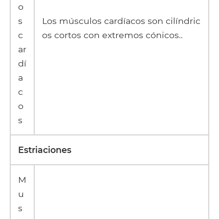
o
s
Los músculos cardíacos son cilíndric
c
os cortos con extremos cónicos..
ar
dí
a
c
o
s
Estriaciones
M
u
s