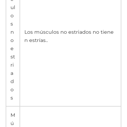
ul
o
s
n
Los músculos no estriados no tiene
o
n estrías..
e
st
ri
a
d
o
s
M
ú