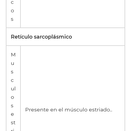
c
o
s
Retículo sarcoplásmico
M
u
s
c
ul
o
s
Presente en el músculo estriado..
e
st
ri