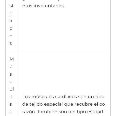
st
ntos involuntarios..
ri
a
d
o
s
M
ú
s
c
ul
o
Los músculos cardíacos son un tipo
s
de tejido especial que recubre el co
c
razón. También son del tipo estriad