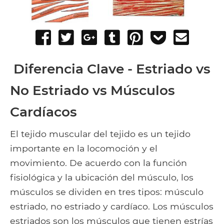
Share
Tweet
Share
Post
Pin
Add
Send
on
on
to
it
to
email
Facebook
Google+
Tumblr
Pocket
Diferencia Clave - Estriado vs
No Estriado vs Músculos
Cardíacos
El tejido muscular del tejido es un tejido
importante en la locomoción y el
movimiento. De acuerdo con la función
fisiológica y la ubicación del músculo, los
músculos se dividen en tres tipos: músculo
estriado, no estriado y cardíaco. Los músculos
estriados son los músculos que tienen estrías