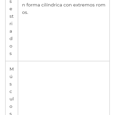
s
n forma cilíndrica con extremos rom
e
os.
st
ri
a
d
o
s
M
ú
s
c
ul
o
s