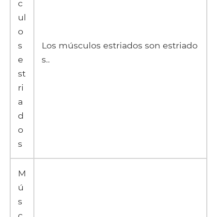
c
ul
o
s
Los músculos estriados son estriado
e
s..
st
ri
a
d
o
s
M
ú
s
c