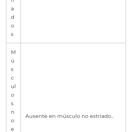
a
d
o
s
M
ú
s
c
ul
o
s
n
Ausente en músculo no estriado..
o
e