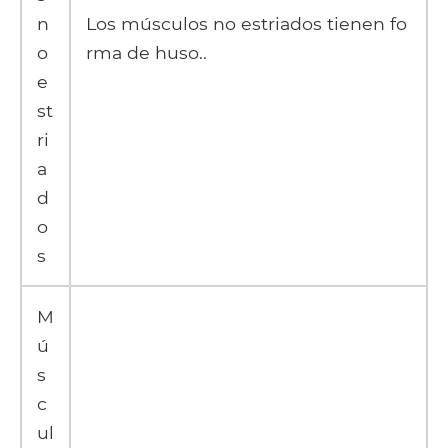
n
Los músculos no estriados tienen fo
o
rma de huso..
e
st
ri
a
d
o
s
M
ú
s
c
ul