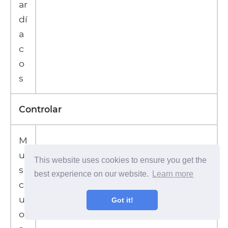
ar
dí
a
c
o
s
Controlar
M
u
This website uses cookies to ensure you get the
s
best experience on our website.
Learn more
c
ul
Got it!
o