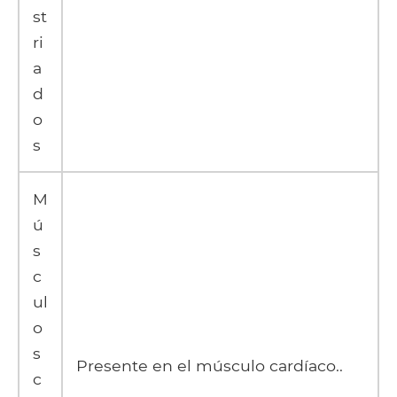
st
ri
a
d
o
s
M
ú
s
c
ul
o
s
Presente en el músculo cardíaco..
c