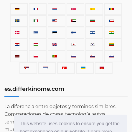
es.differkinome.com
La diferencia entre objetos y términos similares.
Comparaciones de cosas, tecnología, autos,
términos, personas y todo lo que existe en este
This website uses cookies to ensure you get the
mundo.
best experience on our website.
Learn more