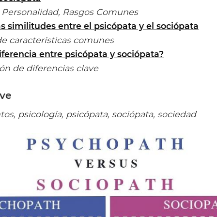
 Personalidad, Rasgos Comunes
s similitudes entre el psicópata y el sociópata
características comunes
diferencia entre psicópata y sociópata?
 de diferencias clave
ave
s, psicología, psicópata, sociópata, sociedad