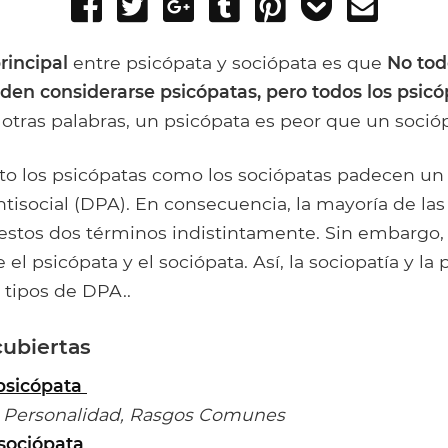
Share
Tweet
Share
Post
Pin
Add
Send
on
on
to
it
to
email
Facebook
Google+
Tumblr
Pocket
rincipal
entre psicópata y sociópata es que
No tod
den considerarse psicópatas, pero todos los psicó
 otras palabras, un psicópata es peor que un socióp
nto los psicópatas como los sociópatas padecen un
tisocial (DPA). En consecuencia, la mayoría de la
 estos dos términos indistintamente. Sin embargo,
 el psicópata y el sociópata. Así, la sociopatía y la 
 tipos de DPA..
cubiertas
psicópata
 Personalidad, Rasgos Comunes
sociópata