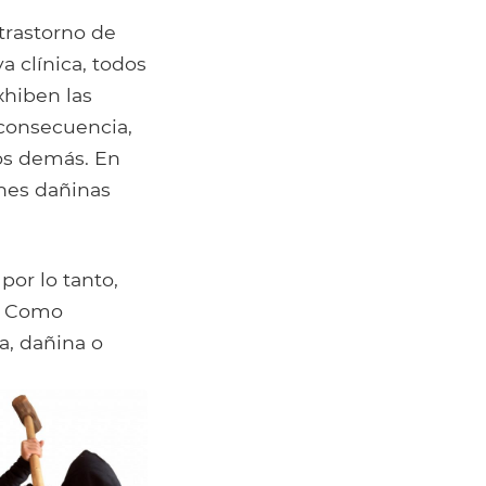
trastorno de
a clínica, todos
xhiben las
 consecuencia,
los demás. En
nes dañinas
por lo tanto,
o. Como
a, dañina o