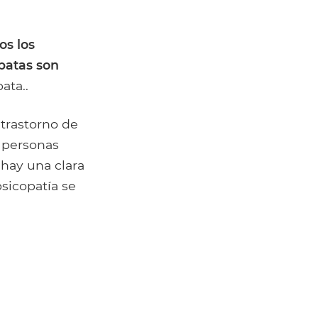
os los
patas son
ata..
 trastorno de
s personas
 hay una clara
psicopatía se