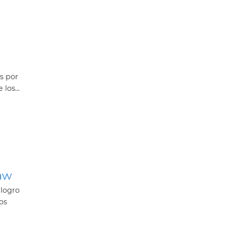
as por
los...
law
 logro
os