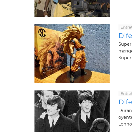
Entre
Dife
Super 
manga.
Super 
Entre
Dife
Durant
oyent
Lennon