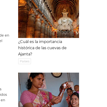
ide en
el
¿Cuál es la importancia
histórica de las cuevas de
Ajanta?
Países
s
idos
 en