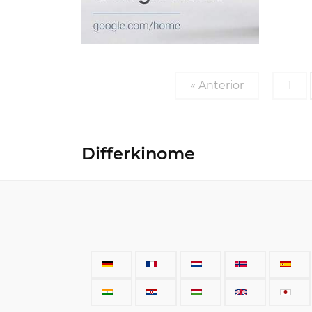
« Anterior
1
Differkinome