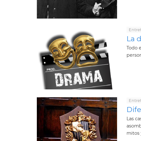
Entre
La 
Todo e
person
Entre
Dif
Las ca
asomb
mitos 