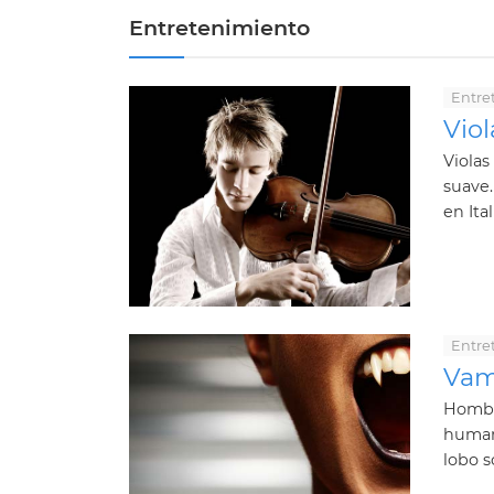
Entretenimiento
Entre
Viol
Violas
suave
en Ita
Entre
Vam
Hombr
humano
lobo s