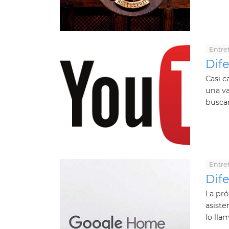
Entre
Dif
Casi c
una v
busca
Entre
Dif
La pró
asiste
lo lla