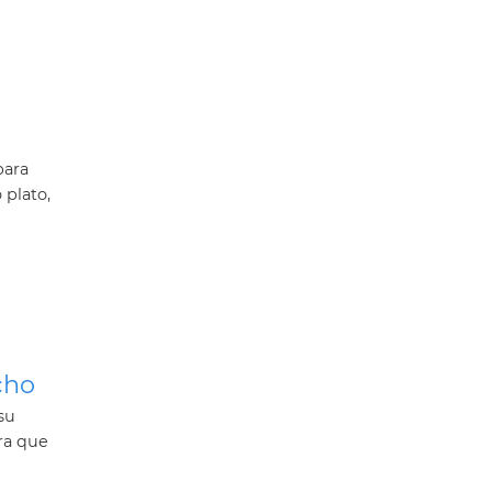
para
plato,
cho
su
era que