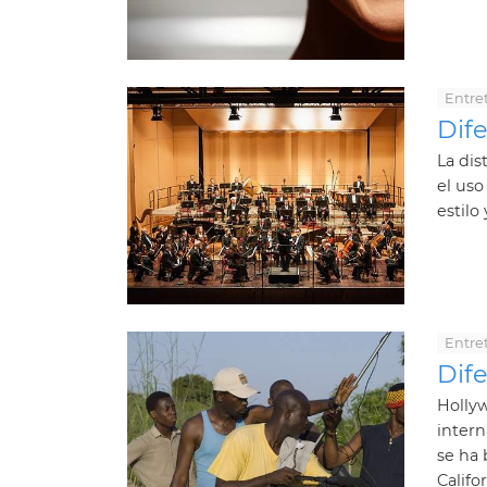
Entre
Dif
La dis
el uso
estilo 
Entre
Dif
Holly
intern
se ha 
Califor