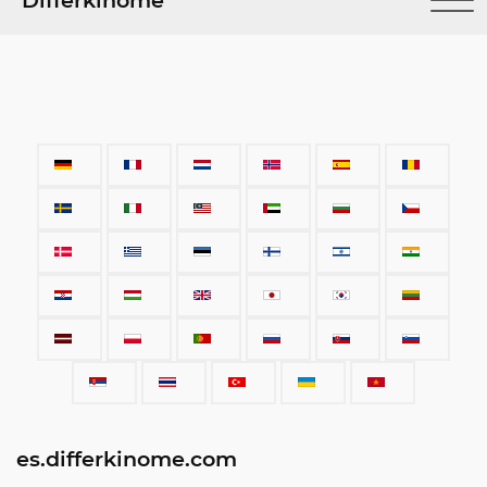
Differkinome
es.differkinome.com