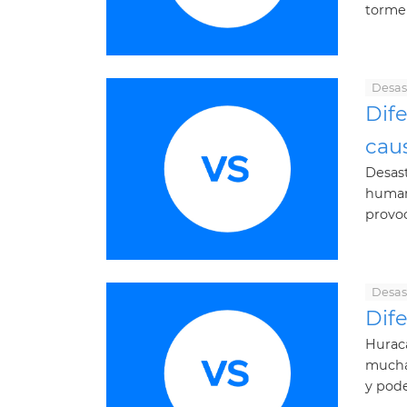
tormen
Desas
Dife
caus
Desast
humani
provoc
Desas
Dif
Huracá
muchas
y pode