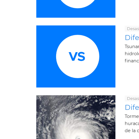
Desas
Dif
Tsunam
hidrol
financ
Desas
Dife
Tormen
huracá
de la 