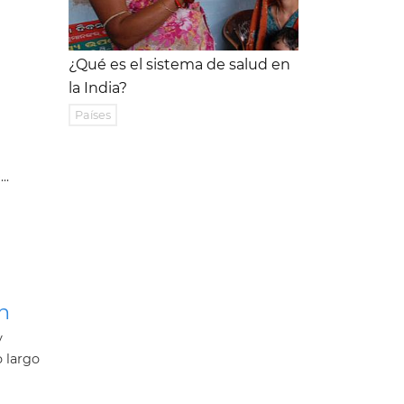
¿Qué es el sistema de salud en
la India?
Países
..
n
y
o largo