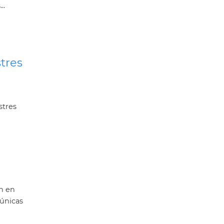
..
stres
stres
en en
 únicas