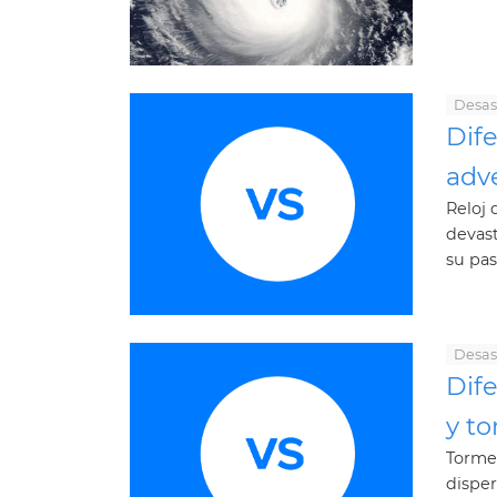
Desas
Dife
adv
Reloj 
devast
su pas
Desas
Dife
y to
Tormen
disper