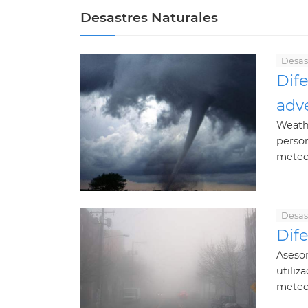
Desastres Naturales
Desas
Dife
adv
Weath
person
meteor
Desas
Dife
Aseso
utiliz
meteor