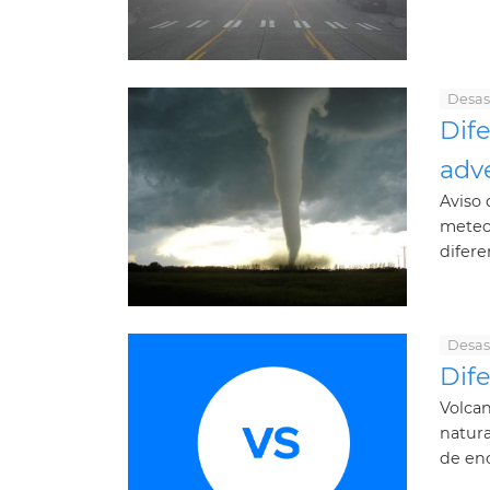
Desas
Dife
adv
Aviso 
meteor
difere
Desas
Dif
Volcan
natura
de eno