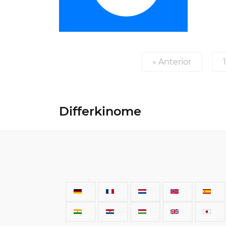
« Anterior
1
Differkinome