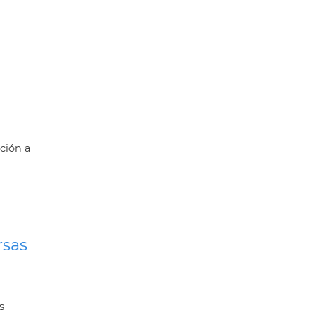
ción a
rsas
s