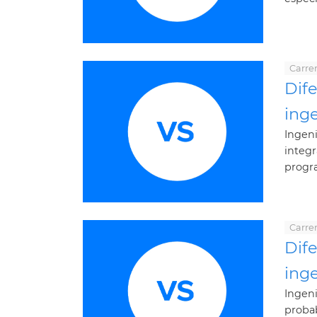
Carrer
Dife
inge
Ingeni
integ
progra
Carrer
Dife
inge
Ingeni
proba