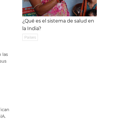
¿Qué es el sistema de salud en
la India?
Países
 las
 sus
fican
IA.