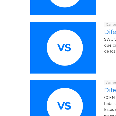
Carrer
Dif
SWG v
que p
de los
Carrer
Dif
CCENT 
habili
Estas 
especi