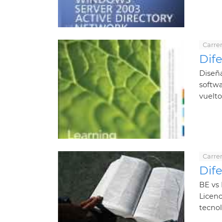
Carrer
Dif
Diseña
softwa
vuelto
Carrer
Dif
BE vs 
Licenc
tecnol