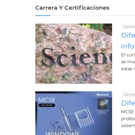
Carrera Y Certificaciones
Carrer
Dife
inf
El cur
se in
estas 
Carrer
Dif
MCSE 
profe
sistem