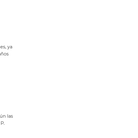
es, ya
años
ún las
P.