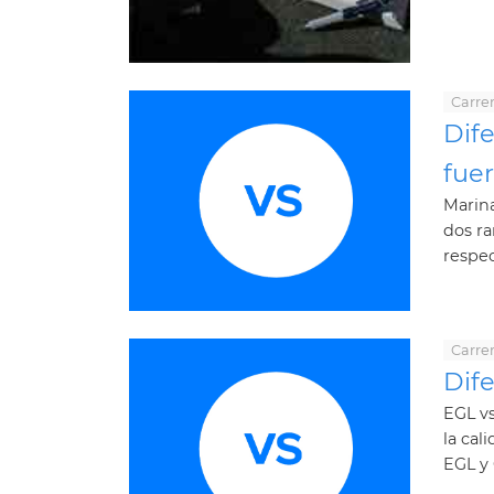
Carrer
Dife
fue
Marina
dos ra
respec
Carrer
Dif
EGL vs
la cal
EGL y 