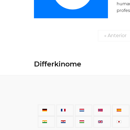
human
profes
« Anterior
Differkinome