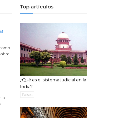
Top artículos
la
 como
sobre
¿Qué es el sistema judicial en la
India?
Países
n a
s