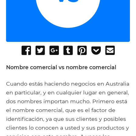
Share
Tweet
Share
Post
Pin
Add
Send
on
on
to
it
to
email
Facebook
Google+
Tumblr
Pocket
Nombre comercial vs nombre comercial
Cuando estás haciendo negocios en Australia
en particular, y en cualquier lugar en general,
dos nombres importan mucho. Primero está
el nombre comercial, que es el factor de
identificación, ya que sus clientes y posibles
clientes lo conocen a usted y sus productos y