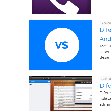
Aplic
Dife
Andr
Top 10
saben 
desarr
Aplic
Dife
Difere
aplica
admini