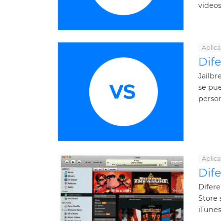
videos
Aplic
Dife
Jailb
se pue
person
Aplic
Dife
Difer
Store 
iTunes