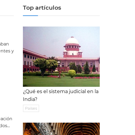
Top artículos
aban
entes y
¿Qué es el sistema judicial en la
India?
Países
uación
os...