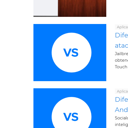
Aplic
Dife
ata
Jailbr
obtene
Touch 
Aplic
Dif
And
Social
inteli