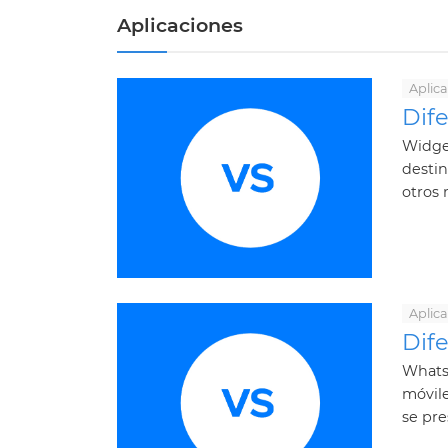
Aplicaciones
Aplic
Dife
Widget
destin
otros 
Aplic
Dif
Whats
móvile
se pre