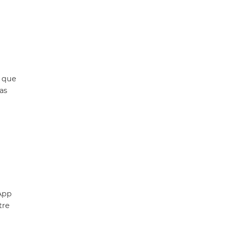
r que
as
App
tre