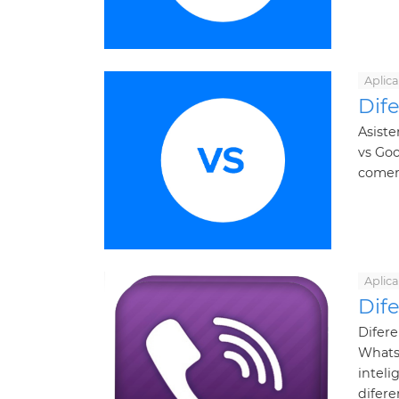
Aplic
Dife
Asiste
vs Goo
comerc
Aplic
Dif
Difer
Whats
inteli
difere