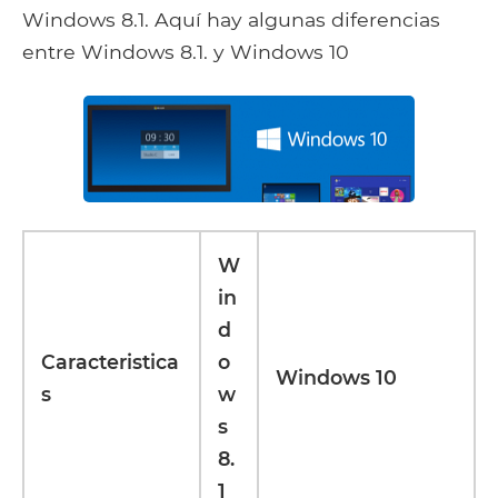
Windows 8.1. Aquí hay algunas diferencias
entre Windows 8.1. y Windows 10
W
in
d
Caracteristica
o
Windows 10
s
w
s
8.
1