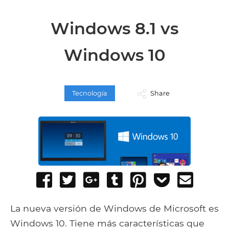
Windows 8.1 vs
Windows 10
Tecnología
Share
Share
Tweet
Share
Post
Pin
Add
Send
on
on
to
it
to
email
Facebook
Google+
Tumblr
Pocket
La nueva versión de Windows de Microsoft es
Windows 10. Tiene más características que