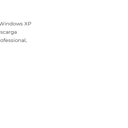
e Windows XP
escarga
ofessional,