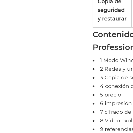
Copia de
seguridad
y restaurar
Contenid
Professio
1 Modo Win
2 Redes y u
3 Copia de s
4 conexión d
5 precio
6 impresión 
7 cifrado de
8 Video expl
9 referencia