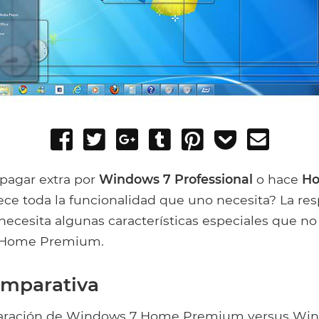
Share
Tweet
Share
Post
Pin
Add
Send
on
on
to
it
to
email
Facebook
Google+
Tumblr
Pocket
 pagar extra por
Windows 7 Professional
o hace
H
ece toda la funcionalidad que uno necesita? La re
necesita algunas características especiales que n
 Home Premium.
omparativa
aración de Windows 7 Home Premium versus Wi