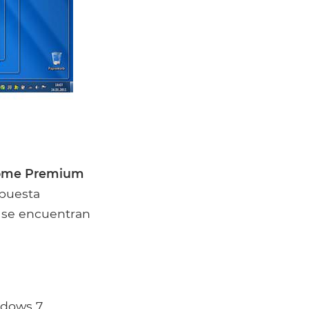
ome Premium
spuesta
o se encuentran
ndows 7