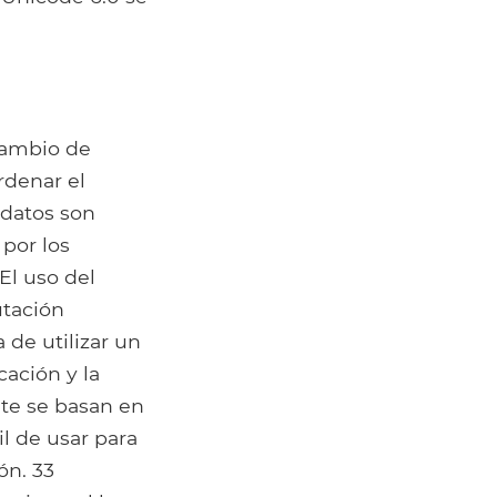
cambio de
rdenar el
 datos son
 por los
El uso del
utación
de utilizar un
cación y la
nte se basan en
l de usar para
ón. 33