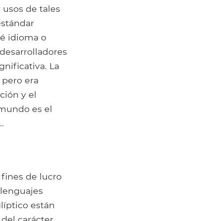
 usos de tales
estándar
é idioma o
desarrolladores
nificativa. La
 pero era
ción y el
 mundo es el
.
fines de lucro
 lenguajes
líptico están
del carácter