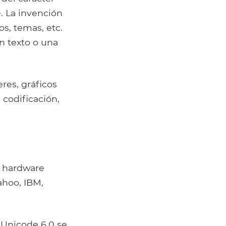
 La invención
s, temas, etc.
n texto o una
res, gráficos
 codificación,
y hardware
ahoo, IBM,
o Unicode 6.0 se