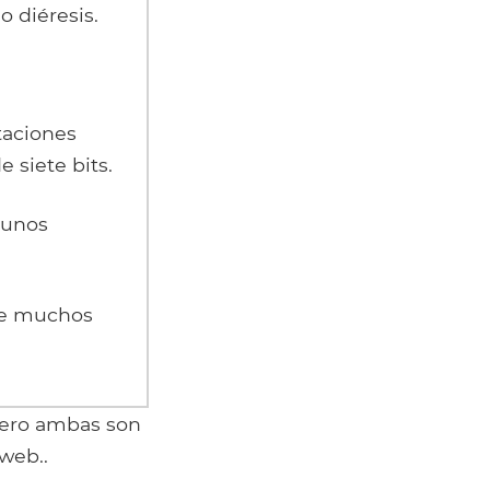
o diéresis.
ntaciones
 siete bits.
gunos
ite muchos
pero ambas son
web..