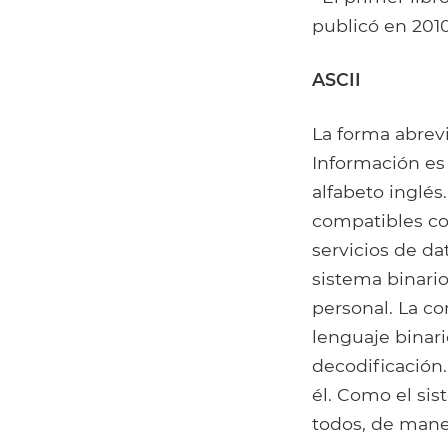
publicó en 2010
ASCII
La forma abrev
Información es 
alfabeto inglé
compatibles con
servicios de da
sistema binari
personal. La c
lenguaje binari
decodificación
él. Como el si
todos, de maner