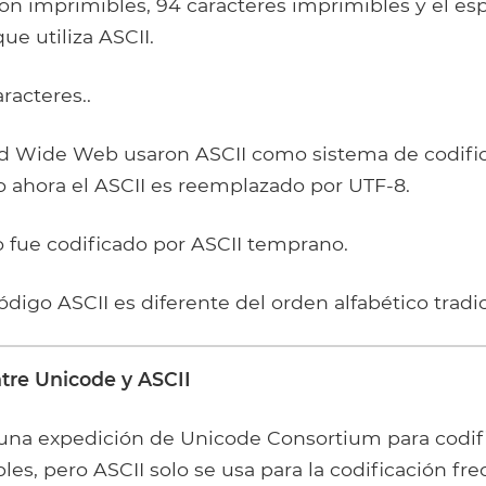
on imprimibles, 94 caracteres imprimibles y el esp
ue utiliza ASCII.
racteres..
 Wide Web usaron ASCII como sistema de codific
o ahora el ASCII es reemplazado por UTF-8.
to fue codificado por ASCII temprano.
código ASCII es diferente del orden alfabético tradic
ntre Unicode y ASCII
 una expedición de Unicode Consortium para codifi
les, pero ASCII solo se usa para la codificación fr