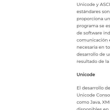
Unicode y ASCII
estándares son
proporciona un
programa se es
de software ind
comunicación en
necesaria en t
desarrollo de 
resultado de la
Unicode
El desarrollo d
Unicode Consor
como Java, XML,
disponibles en