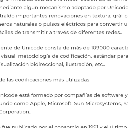
 mediante algún mecanismo adoptado por Unicode.
raído importantes renovaciones en textura, gráfico
eros naturales o pulsos eléctricos para convertir u
ciles de transmitir a través de diferentes redes..
ciente de Unicode consta de más de 109000 caracte
 visual, metodología de codificación, estándar para
isualización bidireccional, ilustración, etc..
de las codificaciones más utilizadas.
 Unicode está formado por compañías de software 
mundo como Apple, Microsoft, Sun Microsystems, Y
Corporation..
ro fue publicado por el consorcio en 1991 y el últim