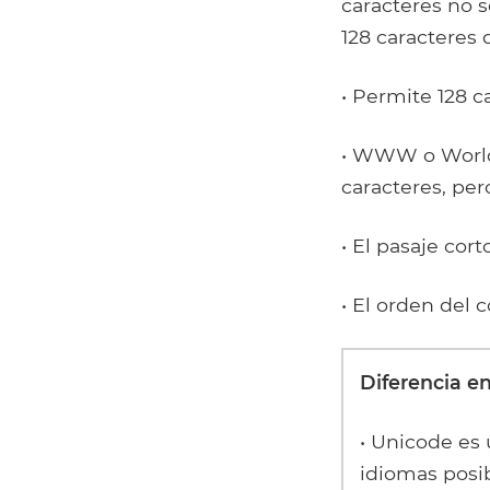
caracteres no s
128 caracteres q
• Permite 128 ca
• WWW o World
caracteres, per
• El pasaje cor
• El orden del 
Diferencia e
• Unicode es
idiomas posib