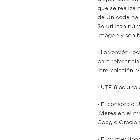
que se realiza
de Unicode ha t
Se utilizan núm
imagen y son fá
• La versión re
para referencia
intercalación, v
• UTF-8 es una 
• El consorcio
líderes en el 
Google Oracle 
• El primer lib