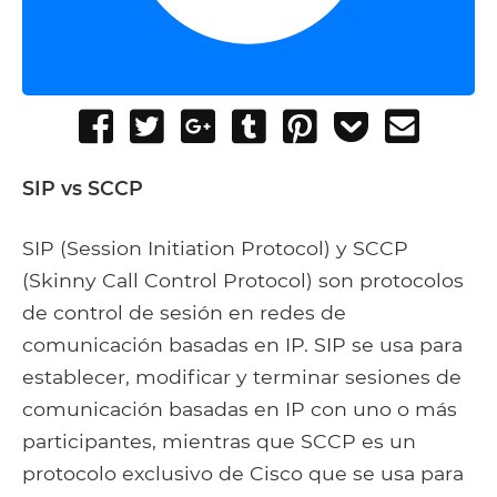
Share
Tweet
Share
Post
Pin
Add
Send
on
on
to
it
to
email
Facebook
Google+
Tumblr
Pocket
SIP vs SCCP
SIP (Session Initiation Protocol) y SCCP
(Skinny Call Control Protocol) son protocolos
de control de sesión en redes de
comunicación basadas en IP. SIP se usa para
establecer, modificar y terminar sesiones de
comunicación basadas en IP con uno o más
participantes, mientras que SCCP es un
protocolo exclusivo de Cisco que se usa para