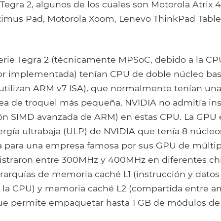
 Tegra 2, algunos de los cuales son Motorola Atrix 
timus Pad, Motorola Xoom, Lenevo ThinkPad Tabl
serie Tegra 2 (técnicamente MPSoC, debido a la CP
or implementada) tenían CPU de doble núcleo ba
utilizan ARM v7 ISA), que normalmente tenían una
ea de troquel más pequeña, NVIDIA no admitía in
n SIMD avanzada de ARM) en estas CPU. La GPU e
rgía ultrabaja (ULP) de NVIDIA que tenía 8 núcleos
a para una empresa famosa por sus GPU de múltip
istraron entre 300MHz y 400MHz en diferentes chip
erarquías de memoria caché L1 (instrucción y datos
 la CPU) y memoria caché L2 (compartida entre 
que permite empaquetar hasta 1 GB de módulos d