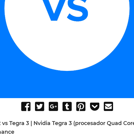
Share
Tweet
Share
Post
Pin
Add
Send
on
on
to
it
to
email
Facebook
Google+
Tumblr
Pocket
 vs Tegra 3 | Nvidia Tegra 3 (procesador Quad Core
mance