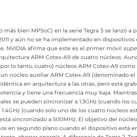
o más bien MPSoC) en la serie Tegra 3 se lanzó a p
011 y aún no se ha implementado en dispositivos 
. NVIDIA afirma que este es el primer móvil
supe
arquitectura ARM Cotex-A9 de cuatro núcleos. Aun
y, por lo tanto, cuatro) núcleos ARM Cotex-A9 com
ne un núcleo auxiliar ARM Cotex-A9 (denominado el
idéntica en arquitectura a las otras, pero está gra
potencia y tiene una frecuencia muy baja. Mientras
ales se pueden sincronizar a 1.3GHz (cuando los c
a 1.4GHz (cuando solo uno de los cuatro núcleos está
 está sincronizado a 500MHz. El objetivo del núcleo 
sos en segundo plano cuando el dispositivo está 
o tanto, ahorrar energía. A diferencia de Tegra 2, Te