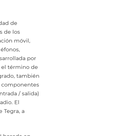
dad de
s de los
ción móvil,
léfonos,
esarrollada por
 el término de
egrado, también
ra componentes
rada / salida)
adio. El
e Tegra, a