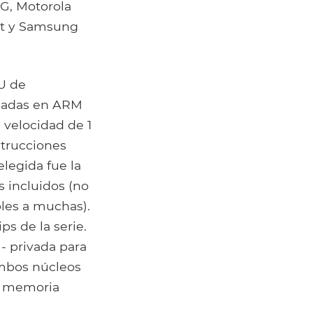
4G, Motorola
et y Samsung
U de
sadas en ARM
 velocidad de 1
strucciones
legida fue la
 incluidos (no
les a muchas).
s de la serie.
 - privada para
ambos núcleos
e memoria