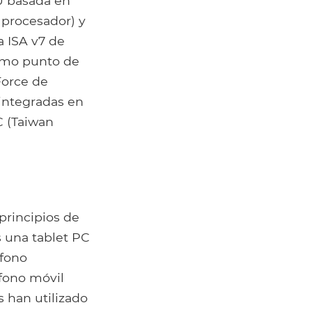
U basada en
procesador) y
a ISA v7 de
como punto de
Force de
integradas en
 (Taiwan
principios de
s una tablet PC
éfono
éfono móvil
 han utilizado