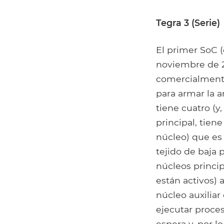
Tegra 3 (Serie)
El primer SoC (
noviembre de 2
comercialmente
para armar la 
tiene cuatro (
principal, tie
núcleo) que es 
tejido de baja 
núcleos princip
están activos) 
núcleo auxiliar
ejecutar proce
espera y, por l