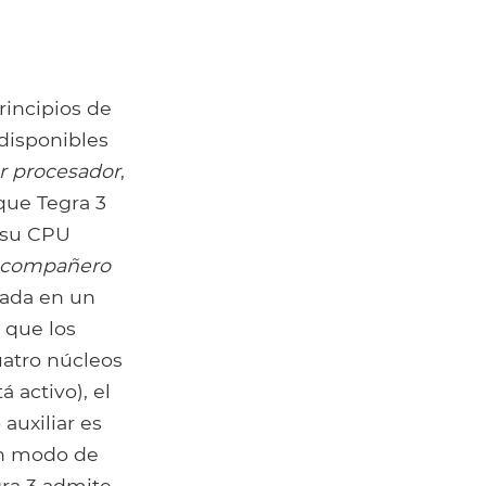
rincipios de
disponibles
r procesador
,
que Tegra 3
o su CPU
compañero
bada en un
 que los
uatro núcleos
 activo), el
auxiliar es
en modo de
gra 3 admite