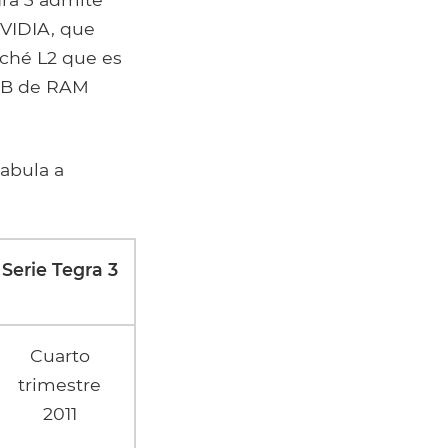
NVIDIA, que
aché L2 que es
 GB de RAM
tabula a
Serie Tegra 3
Cuarto
trimestre
2011