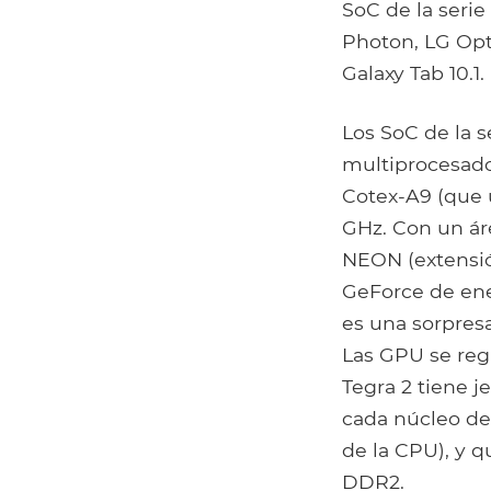
SoC de la serie
Photon, LG Op
Galaxy Tab 10.1.
Los SoC de la 
multiprocesad
Cotex-A9 (que 
GHz. Con un ár
NEON (extensió
GeForce de ene
es una sorpres
Las GPU se reg
Tegra 2 tiene j
cada núcleo de
de la CPU), y 
DDR2.