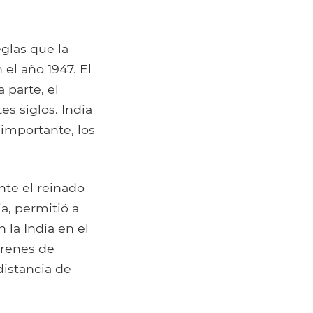
glas que la
el año 1947. El
 parte, el
s siglos. India
 importante, los
nte el reinado
a, permitió a
 la India en el
 trenes de
istancia de