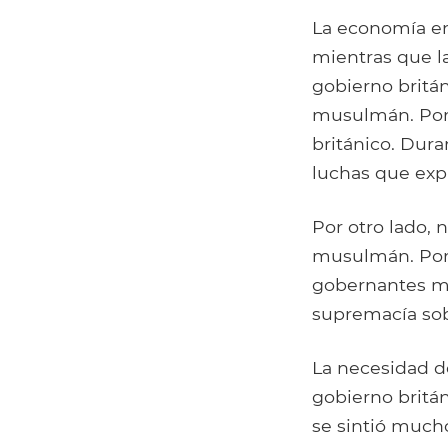
La economía en
mientras que l
gobierno britán
musulmán. Por 
británico. Dura
luchas que expr
Por otro lado, 
musulmán. Por o
gobernantes mu
supremacía sob
La necesidad d
gobierno britán
se sintió much