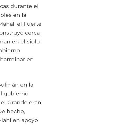
icas durante el
les en la
Mahal, el Fuerte
construyó cerca
mán en el siglo
gobierno
Charminar en
sulmán en la
el gobierno
el Grande eran
 De hecho,
-lahi en apoyo