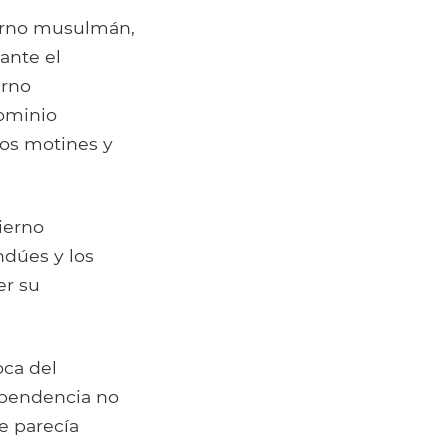
ierno musulmán,
ante el
erno
ominio
ios motines y
ierno
ndúes y los
er su
oca del
dependencia no
e parecía