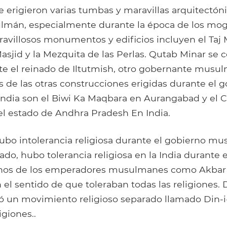
se erigieron varias tumbas y maravillas arquitectón
mán, especialmente durante la época de los mogo
ravillosos monumentos y edificios incluyen el Taj 
asjid y la Mezquita de las Perlas. Qutab Minar se 
te el reinado de Iltutmish, otro gobernante musul
as de las otras construcciones erigidas durante el 
dia son el Biwi Ka Maqbara en Aurangabad y el 
l estado de Andhra Pradesh En India.
hubo intolerancia religiosa durante el gobierno mu
 lado, hubo tolerancia religiosa en la India durante 
gunos de los emperadores musulmanes como Akbar 
el sentido de que toleraban todas las religiones.
 un movimiento religioso separado llamado Din-i
igiones..