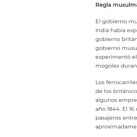
Regla musulman
El gobierno mu
India había exp
gobierno británi
gobierno musulm
experimentó el 
mogoles durant
Los ferrocarril
de los británic
algunos empresa
año 1844. El 16
pasajeros entr
aproximadamen