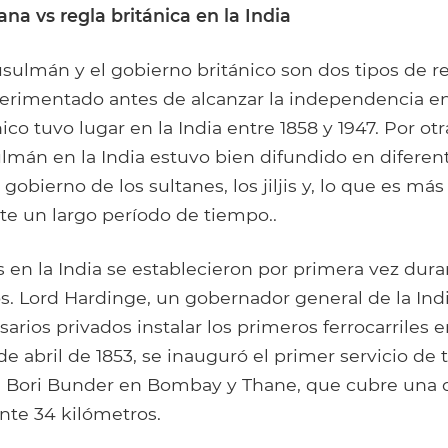
Facebook
Google+
Tumblr
Pocket
a vs regla británica en la India
sulmán y el gobierno británico son dos tipos de re
erimentado antes de alcanzar la independencia en 
co tuvo lugar en la India entre 1858 y 1947. Por otra
án en la India estuvo bien difundido en diferente
gobierno de los sultanes, los jiljis y, lo que es más
e un largo período de tiempo..
es en la India se establecieron por primera vez dura
os. Lord Hardinge, un gobernador general de la Indi
rios privados instalar los primeros ferrocarriles en
 de abril de 1853, se inauguró el primer servicio de
e Bori Bunder en Bombay y Thane, que cubre una d
te 34 kilómetros.