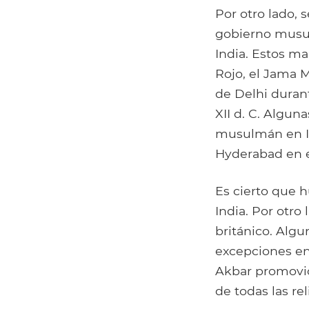
Por otro lado, 
gobierno musul
India. Estos ma
Rojo, el Jama M
de Delhi duran
XII d. C. Algun
musulmán en In
Hyderabad en e
Es cierto que 
India. Por otro
británico. Al
excepciones en 
Akbar promovió
de todas las rel