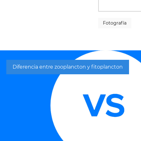
Fotografía
Diferencia entre zooplancton y fitoplancton