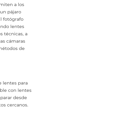
miten a los
 un pájaro
l fotógrafo
ando lentes
s técnicas, a
las cámaras
 métodos de
e lentes para
ble con lentes
sparar desde
tos cercanos.