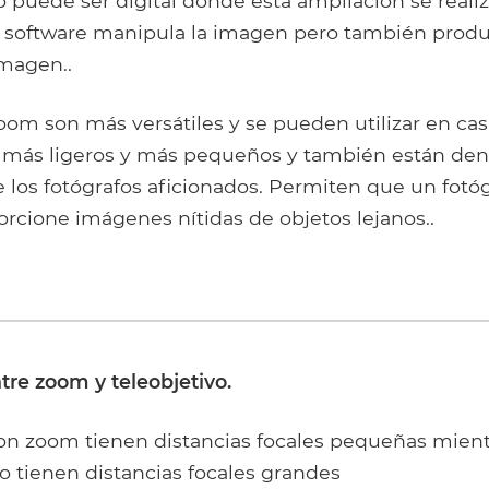
o puede ser digital donde esta ampliación se reali
El software manipula la imagen pero también prod
imagen..
oom son más versátiles y se pueden utilizar en cas
n más ligeros y más pequeños y también están den
 los fotógrafos aficionados. Permiten que un fotó
orcione imágenes nítidas de objetos lejanos..
tre zoom y teleobjetivo.
con zoom tienen distancias focales pequeñas mient
to tienen distancias focales grandes