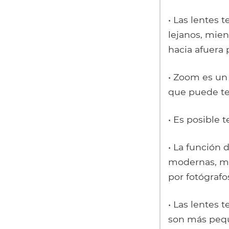
• Las lentes 
lejanos, mie
hacia afuera 
• Zoom es un 
que puede ten
• Es posible 
• La función
modernas, mie
por fotógrafo
• Las lentes 
son más pequ