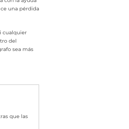
za con la ayuda
uce una pérdida
i cualquier
tro del
grafo sea más
ras que las