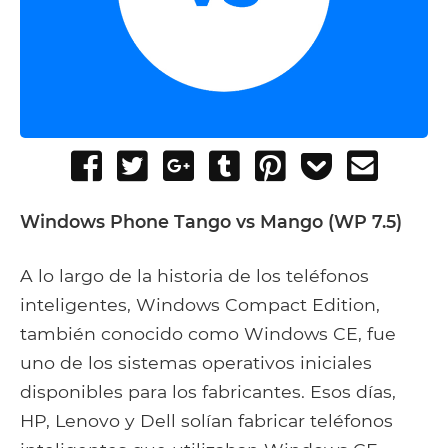
Share
Tweet
Share
Post
Pin
Add
Send
on
on
to
it
to
email
Facebook
Google+
Tumblr
Pocket
Windows Phone Tango vs Mango (WP 7.5)
A lo largo de la historia de los teléfonos
inteligentes, Windows Compact Edition,
también conocido como Windows CE, fue
uno de los sistemas operativos iniciales
disponibles para los fabricantes. Esos días,
HP, Lenovo y Dell solían fabricar teléfonos