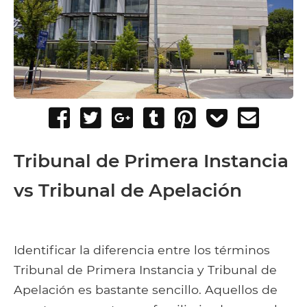
Share
Tweet
Share
Post
Pin
Add
Send
on
on
to
it
to
email
Facebook
Google+
Tumblr
Pocket
Tribunal de Primera Instancia
vs Tribunal de Apelación
Identificar la diferencia entre los términos
Tribunal de Primera Instancia y Tribunal de
Apelación es bastante sencillo. Aquellos de