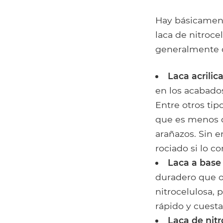
Hay básicamente
laca de nitroce
generalmente d
Laca acrilic
en los acabado
Entre otros tip
que es menos q
arañazos. Sin e
rociado si lo 
Laca a base
duradero que o
nitrocelulosa,
rápido y cuest
Laca de nitr