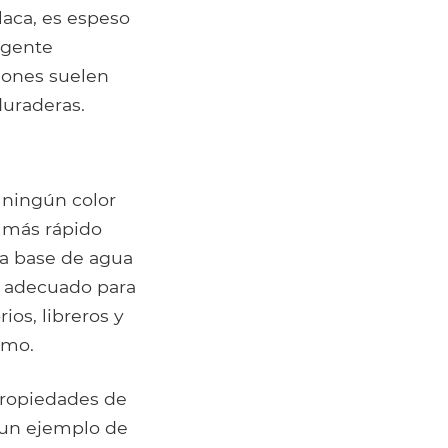
 laca, es espeso
agente
ciones suelen
duraderas.
 ningún color
e más rápido
 a base de agua
s adecuado para
ios, libreros y
emo.
propiedades de
s un ejemplo de