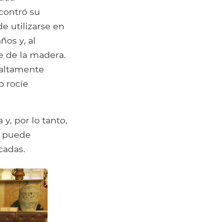
contró su
e utilizarse en
ños y, al
e de la madera.
 altamente
o rocíe
 y, por lo tanto,
o, puede
cadas.