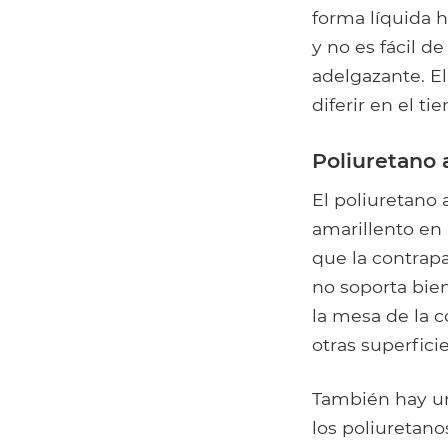
forma líquida h
y no es fácil 
adelgazante. El
diferir en el t
Poliuretano 
El poliuretano
amarillento en 
que la contrap
no soporta bie
la mesa de la c
otras superfic
También hay un
los poliuretano