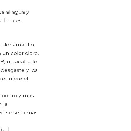
ca al agua y
a laca es
color amarillo
un color claro.
CAB, un acabado
 desgaste y los
requiere el
inodoro y más
 la
ién se seca más
edad