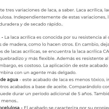
 tres variaciones de laca, a saber. Laca acrílica, la
lulosa. Independientemente de estas variaciones, l
uradera y de secado rápido..
a -
La laca acrílica es conocida por su resistencia al 
s de madera, como lo hacen otros. En cambio, deja 
os de lacas acrílicas, se encuentra la laca acrílica 
uebradizo y más flexible. Además es resistente al
mbargo, es costoso. La aplicación de este acabado 
combina con un agente más delgado.
 de agua
- este acabado de laca es menos tóxico, 
tros acabados a base de aceite. Comparándolo con
 puede durar un período adicional de 5 años. Tamb
a menos..
ocelulosa -
El acabado se caracteriza por su propi