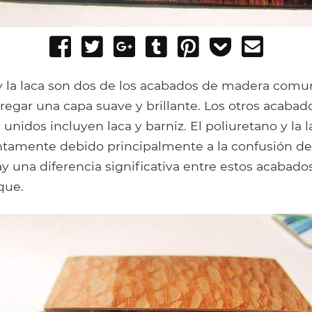
Share
Tweet
Share
Post
Pin
Add
Send
on
on
to
it
to
email
Facebook
Google+
Tumblr
Pocket
 y la laca son dos de los acabados de madera com
gregar una capa suave y brillante. Los otros acabad
nidos incluyen laca y barniz. El poliuretano y la
intamente debido principalmente a la confusión de
y una diferencia significativa entre estos acabados
que.