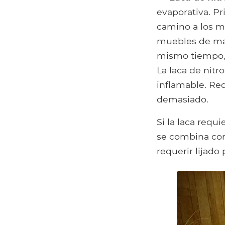
evaporativa. P
camino a los mu
muebles de made
mismo tiempo, 
La laca de nit
inflamable. Req
demasiado.
Si la laca requi
se combina con 
requerir lijado