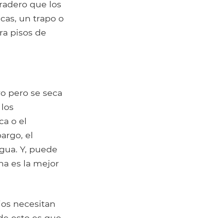
radero que los
icas, un trapo o
ra pisos de
ro pero se seca
 los
ca o el
argo, el
gua. Y, puede
na es la mejor
rios necesitan
de esto es que