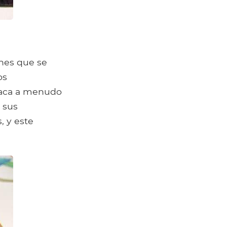
unes que se
os
 laca a menudo
 sus
, y este