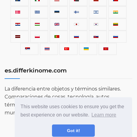
es.differkinome.com
La diferencia entre objetos y términos similares.
Comparaciones de cosas, tecnología, autos,
términos, personas y todo lo que existe en este
This website uses cookies to ensure you get the
mundo.
best experience on our website.
Learn more
Got it!