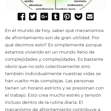
Share
Tweet
Share
Post
Pin
Add
Send
on
on
to
it
to
email
Facebook
Google+
Tumblr
Pocket
En el mundo de hoy, saber qué mecanismos
de afrontamiento son de gran utilidad. Por
qué decimos esto? Es simplemente porque
estamos viviendo en un mundo lleno de
complejidades y complejidades. Es bastante
obvio que no solo colectivamente sino
también individualmente nuestras vidas se
han vuelto más complejas. Las personas
tienen un horario estricto y se presionan con
el trabajo. Esto crea mucho estrés y tensión
incluso dentro de la rutina diaria. El
mecanismo de afrontamiento contribuye a