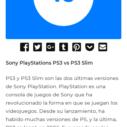
Share
Tweet
Share
Post
Pin
Add
Send
on
on
to
it
to
email
Facebook
Google+
Tumblr
Pocket
Sony PlayStations PS3 vs PS3 Slim
PS3 y PS3 Slim son las dos últimas versiones
de Sony PlayStation. PlayStation es una
consola de juegos de Sony que ha
revolucionado la forma en que se juegan los
videojuegos. Desde su lanzamiento, ha
habido muchas versiones de PS, y la última,