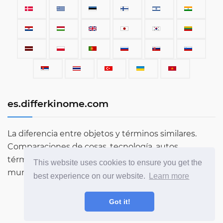
es.differkinome.com
La diferencia entre objetos y términos similares.
Comparaciones de cosas, tecnología, autos,
términos, personas y todo lo que existe en este
This website uses cookies to ensure you get the
mundo.
best experience on our website.
Learn more
Got it!