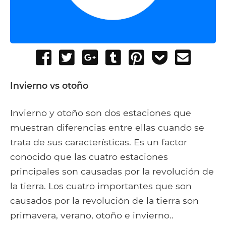
Share
Tweet
Share
Post
Pin
Add
Send
on
on
to
it
to
email
Facebook
Google+
Tumblr
Pocket
Invierno vs otoño
Invierno y otoño son dos estaciones que
muestran diferencias entre ellas cuando se
trata de sus características. Es un factor
conocido que las cuatro estaciones
principales son causadas por la revolución de
la tierra. Los cuatro importantes que son
causados ​​por la revolución de la tierra son
primavera, verano, otoño e invierno..