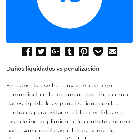
Share
Tweet
Share
Post
Pin
Add
Send
on
on
to
it
to
email
Facebook
Google+
Tumblr
Pocket
Daños liquidados vs penalización
En estos días se ha convertido en algo
común incluir de antemano términos como
daños liquidados y penalizaciones en los
contratos para evitar posibles pérdidas en
caso de incumplimiento de contrato por una
parte. Aunque el pago de una suma de