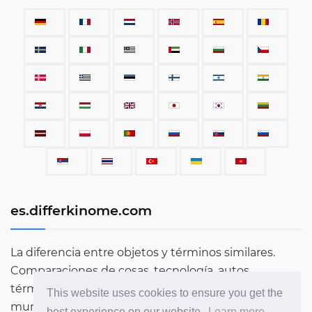
es.differkinome.com
La diferencia entre objetos y términos similares.
Comparaciones de cosas, tecnología, autos,
términos, personas y todo lo que existe en este
This website uses cookies to ensure you get the
mundo.
best experience on our website.
Learn more