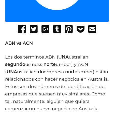
Share
Tweet
Share
Post
Pin
Add
Send
on
on
to
it
to
email
Facebook
Google+
Tumblr
Pocket
ABN vs ACN
Los dos términos ABN (
UNA
ustralian
segundo
usiness
norte
umber) y ACN
(
UNA
ustralian
do
empresa
norte
umber) están
relacionados con hacer negocios en Australia.
Estos son dos números de identificación de
empresas que suenan muy similares. Como
tal, naturalmente, alguien que quiera
comenzar un nuevo negocio en Australia